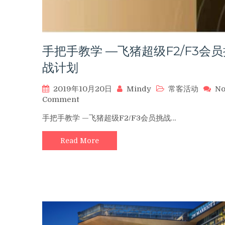
最
高
1200
港
元
手把手教学 —飞猪超级F2/F3会员
餐
战计划
饮
额
2019年10月20日
Mindy
常客活动
N
度
on
Comment
（12/30
手
前
手把手教学 —飞猪超级F2/F3会员挑战…
把
有
手
效）
Read More
教
学
—
飞
猪
超
级
F2/F3