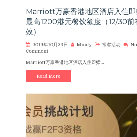
前
Marriott万豪香港地区酒店入住
预
订）
最高1200港元餐饮额度（12/30前
效）
2019年10月23日
Mindy
常客活动
No
on
Comment
Marriott
Marriott万豪香港地区酒店入住即赠…
万
豪
Read More
香
港
地
区
酒
店
入
住
即
赠