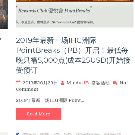
伴
2019年最新一场IHG洲际
，
PointBreaks（PB）开启！最低每
晚只需5,000点(成本25USD)开始接
受预订
o
2019年10月29日
Mindy
常客活动
No
on
Comment
2019
2019年最新一场IHG洲际 Point…
年
最
Read More
新
一
场
IHG