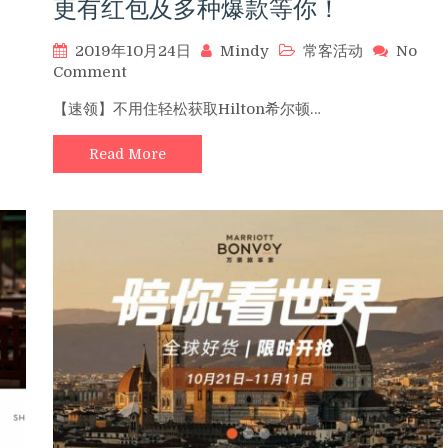
更有红包及多种爆款等你！
分
（2020
2019年10月24日
Mindy
常客活动
No
年
on
Comment
3
【速
月
【速领】不用住轻松获取Hilton希尔顿…
领】
31
不
日
Read More
用
前
住
有
轻
效）
松
获
取
Hilton
希
尔
顿
金
会
籍
—