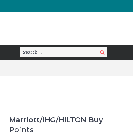
Search
Search
for:
Marriott/IHG/HILTON Buy
Points