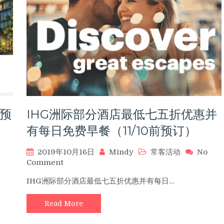
地
区
酒
店
入
住
最
高
赠
送
5000
早预
IHG洲际部分酒店最低七五折优惠并
积
分
有每日免费早餐（11/10前预订）
（12/31
前
2019年10月16日
Mindy
常客活动
No
有
on
Comment
效）
IHG
IHG洲际部分酒店最低七五折优惠并有每日…
洲
际
Read More
部
分