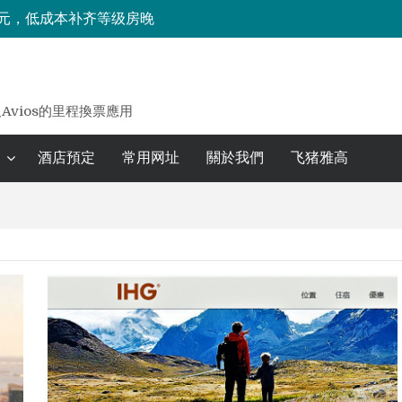
 元，低成本补齐等级房晚
享低成本兑换海外住宿攻略
的地特惠最高享七折优惠，限时一周！
八大洲88会员日全球品牌月享6倍积分、航司积分兑换加码，一住升金等诸多优惠！
及Avios的里程換票應用
酒店預定
常用网址
關於我們
飞猪雅高