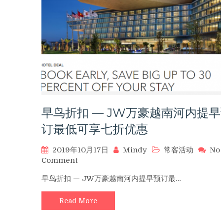
会
员
挑
战
计
划
早鸟折扣 — JW万豪越南河内提
订最低可享七折优惠
2019年10月17日
Mindy
常客活动
No
on
Comment
早
早鸟折扣 — JW万豪越南河内提早预订最…
鸟
折
Read More
扣
—