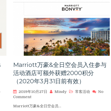
洲
际
PointBreaks（PB）
开
启！
最
低
每
晚
只
需
5,000
s
Marriott万豪&全日空会员入住参与
点
(成
活动酒店可额外获赠2000积分
本
（2020年3月31日前有效）
25USD)
开
o
2019年10月27日
Mindy
常客活动
No
始
on
Comment
接
Marriott
受
Marriott万豪&全日空会员…
万
预