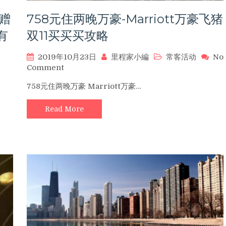
飞
猪
即赠
758元住两晚万豪-Marriott万豪飞猪
F3
会
有
双11买买买攻略
员
希
2019年10月23日
里程家小編
常客活动
No
尔
on
Comment
顿
758
旗
758元住两晚万豪 Marriott万豪…
元
舰
住
店
Read More
两
单
晚
笔
万
消
豪-
费
Marriott
金
万
额
豪
满
飞
1111
猪
元
双
即
11
可