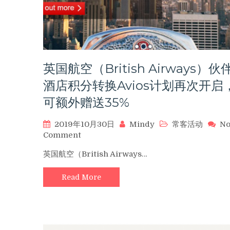
英国航空（British Airways）伙
酒店积分转换Avios计划再次开启
可额外赠送35%
2019年10月30日
Mindy
常客活动
N
on
Comment
英
英国航空（British Airways…
国
航
Read More
空
（British
Airways）
伙
伴