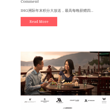
on
Comment
IHG
IHG洲际年末积分大放送，最高每晚获赠四…
洲
际
Read More
年
末
积
分
大
放
送，
最
高
每
晚
获
赠
四
倍
积
分
（12/15