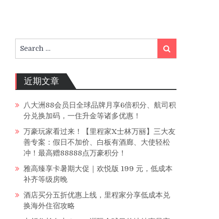
Search
Search
for:
近期文章
八大洲88会员日全球品牌月享6倍积分、航司积
分兑换加码，一住升金等诸多优惠！
万豪玩家看过来！【里程家X士林万丽】三大友
善专案：假日不加价、白板有酒廊、大使轻松
冲！最高赠88888点万豪积分！
雅高臻享卡暑期大促｜欢悦版 199 元，低成本
补齐等级房晚
酒店买分五折优惠上线，里程家分享低成本兑
换海外住宿攻略