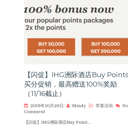
酒
店
积
分
转
换
Avios
计
划
再
次
开
启，
【闪促】IHG洲际酒店Buy Point
可
买分促销，最高赠送100%奖励
额
外
（11/16截止）
赠
送
2019年10月29日
Mindy
常客活动
N
35%
on
Comment
【闪
【闪促】IHG洲际酒店Buy Point…
促】