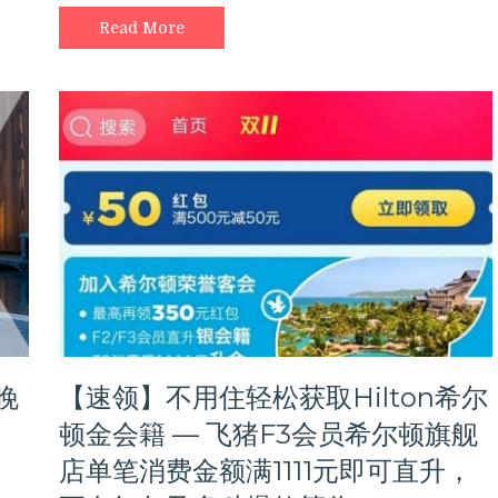
豪
订
Read More
&
全
日
空
会
员
入
住
参
与
活
动
酒
店
可
额
晚
【速领】不用住轻松获取Hilton希尔
外
获
顿金会籍 — 飞猪F3会员希尔顿旗舰
赠
店单笔消费金额满1111元即可直升，
2000
积