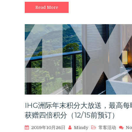
IHG
Read More
洲
际
酒
店
Buy
Points
买
分
促
销，
最
高
赠
送
100%
奖
IHG洲际年末积分大放送，最高每
励
（11/16
获赠四倍积分（12/15前预订）
截
止）
2019年10月26日
Mindy
常客活动
No