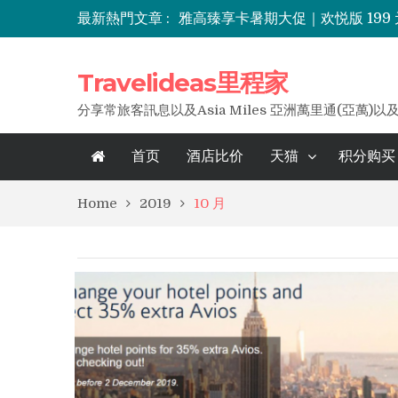
雅高臻享卡暑期大促｜欢悦版 199
最新熱門文章 :
酒店买分五折优惠上线，里程家分
七折住长白山！IHG洲际全球目
Travelideas里程家
分享常旅客訊息以及Asia Miles 亞洲萬里通(亞萬)以
首页
酒店比价
天猫
积分购买
Home
2019
10 月