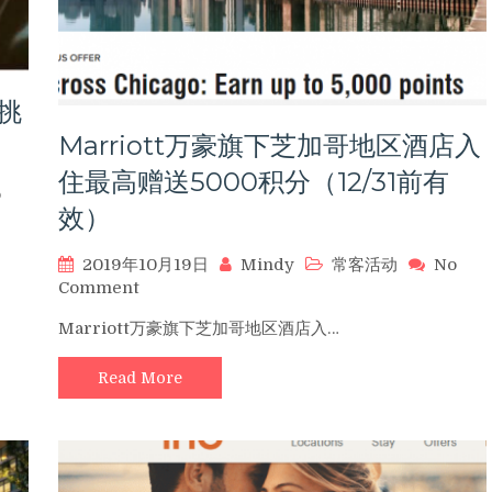
买
直
买
升，
买
更
攻
有
略
挑
红
包
Marriott万豪旗下芝加哥地区酒店入
及
住最高赠送5000积分（12/31前有
多
o
种
效）
爆
款
2019年10月19日
Mindy
常客活动
No
等
on
Comment
你！
Marriott
Marriott万豪旗下芝加哥地区酒店入…
万
豪
Read More
旗
下
芝
加
哥