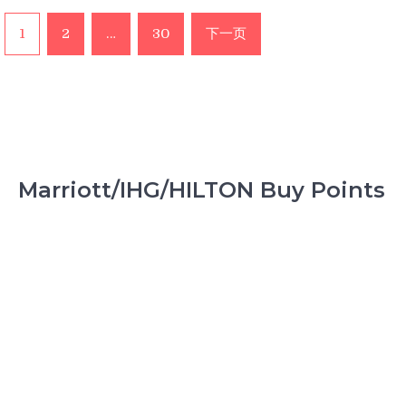
起
台
文
1
2
…
30
下一页
北
章
直
飞
分
上
页
海
~
公
务
Marriott/IHG/HILTON Buy Points
舱
350RMB~~GO