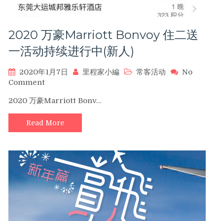
咯
~
最
2020 万豪Marriott Bonvoy 住二送
高
可
一活动持续进行中(新人)
享
100％Bonus(2/19
2020年1月7日
里程家小編
常客活动
No
前)
on
Comment
2020
2020 万豪Marriott Bonv…
万
豪
Read More
Marriott
Bonvoy
住
二
送
一
活
动
持
续