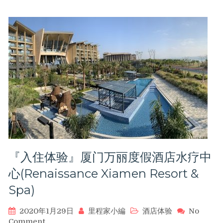
数！
抽
（3/25
奖
前）
活
动
小
编
已
中
2000
积
分
价
值
四
『入住体验』厦门万丽度假酒店水疗中
十
欧
心(Renaissance Xiamen Resort &
元
Spa)
2020年1月29日
里程家小編
酒店体验
No
on
Comment