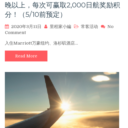
）
晚以上，每次可赢取2,000日航奖励积
分！（5/10前预定）
2020年3月11日
里程家小編
常客活动
No
on
Comment
入
入住Marriott万豪纽约、洛杉矶酒店…
住
Marriott
Read More
万
豪
纽
约、
洛
杉
矶
酒
店
2
晚
以