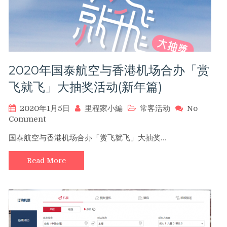
进
行
中
(新
人)
2020年国泰航空与香港机场合办「赏
飞就飞」大抽奖活动(新年篇)
2020年1月5日
里程家小編
常客活动
No
on
Comment
2020
国泰航空与香港机场合办「赏飞就飞」大抽奖…
年
国
Read More
泰
航
空
与
香
港
机