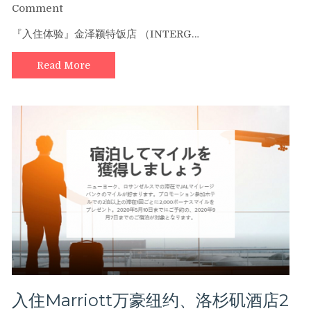
台
on
Comment
东
免
『入住体验』金泽颖特饭店 （INTERG…
或
费
澎
茶
湖
Read More
泡
喜
饭
来
放
登
题
～
『入
住
体
验』
金
泽
颖
特
饭
店
（INTERGATE
入住Marriott万豪纽约、洛杉矶酒店2
KANAZAWA