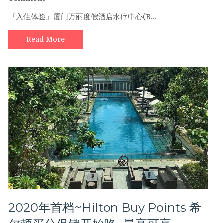
『入
『入住体验』厦门万丽度假酒店水疗中心(R…
住
体
Read More
验』
厦
门
万
丽
度
假
酒
店
水
疗
中
心
(Renaissance
Xiamen
Resort
2020年首档~Hilton Buy Points 希
&
Spa)