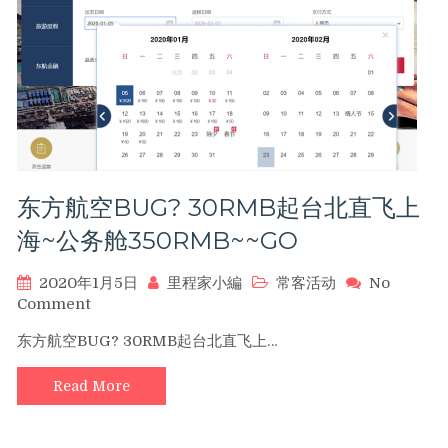
场
合
办
「赏
飞
就
飞」
大
抽
东方航空BUG? 30RMB起台北直飞上
奖
活
海~公务舱350RMB~~GO
动
(新
2020年1月5日
里程家小編
常客活动
No
年
on
Comment
篇)
东
东方航空BUG? 30RMB起台北直飞上…
方
航
Read More
空
BUG?
30RMB