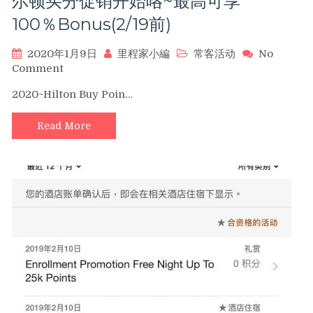
尔顿买分促销开始咯~最高可享
100％Bonus(2/19前)
2020年1月9日
里程家小編
常客活动
No
on
Comment
2020
2020~Hilton Buy Poin…
年
首
Read More
档
~Hilton
Buy
Points
希
尔
顿
买
分
促
销
开
始