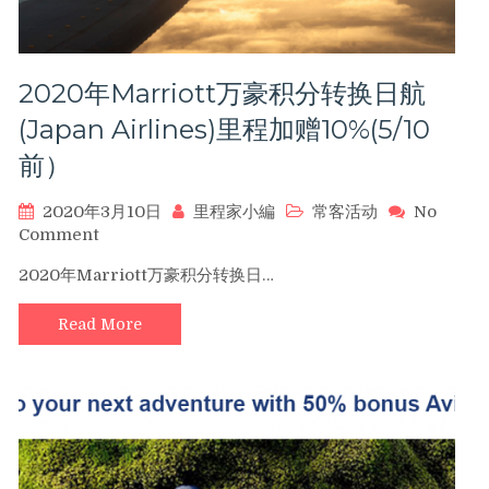
上，
每
次
可
2020年Marriott万豪积分转换日航
赢
取
(Japan Airlines)里程加赠10%(5/10
2,000
前）
日
航
奖
2020年3月10日
里程家小編
常客活动
No
励
on
Comment
积
2020
2020年Marriott万豪积分转换日…
分！
年
（5/10
Marriott
前
Read More
万
预
豪
定）
积
分
转
换
日
航