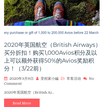
(Japan
Airlines)
里
程
加
赠
10%
(5/10
2020年英国航空（British Airways）
前）
买分折扣！购买1,000Avios积分及以
上可以额外获得50%的Avios奖励积
分！（3/22前）
2020年3月9日
里程家小編
常客活动
No
on
Comment
2020
2020年英国航空（British Ai…
年
英
Read More
国