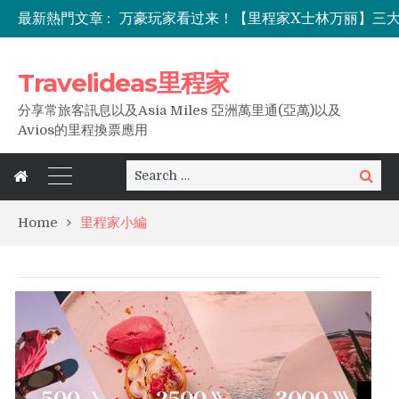
最新熱門文章 :
Travelideas里程家
分享常旅客訊息以及Asia Miles 亞洲萬里通(亞萬)以及
Avios的里程換票應用
Search
Search
for:
Home
里程家小編