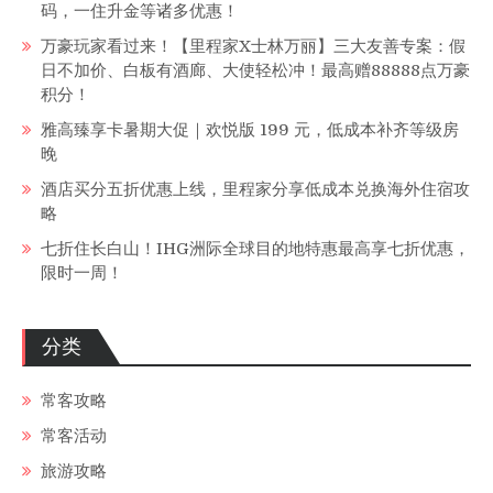
码，一住升金等诸多优惠！
万豪玩家看过来！【里程家X士林万丽】三大友善专案：假
日不加价、白板有酒廊、大使轻松冲！最高赠88888点万豪
积分！
雅高臻享卡暑期大促｜欢悦版 199 元，低成本补齐等级房
晚
酒店买分五折优惠上线，里程家分享低成本兑换海外住宿攻
略
七折住长白山！IHG洲际全球目的地特惠最高享七折优惠，
限时一周！
分类
常客攻略
常客活动
旅游攻略