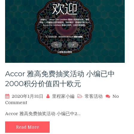
扣！
购
买
2,000
点
或
以
上
点
数
可
Accor 雅高免费抽奖活动 小编已中
以
额
2000积分价值四十欧元
外
获
2020年1月31日
里程家小編
常客活动
No
得
on
Comment
50%
Accor
的
Accor 雅高免费抽奖活动 小编已中2…
雅
奖
高
励
Read More
免
点
费