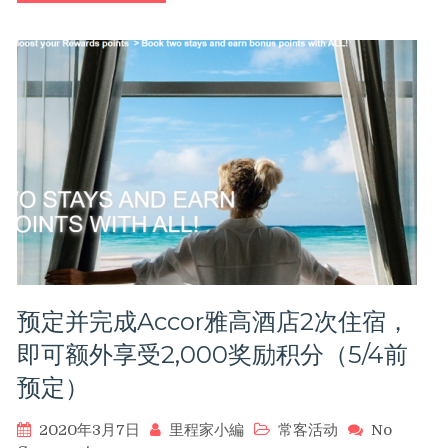
航
空
（British
Airways）
买
分
折
扣！
购
买
1,000Avios
积
分
及
以
预定并完成Accor雅高酒店2次住宿，
上
可
即可额外享受2,000奖励积分（5/4前
以
预定）
额
外
获
2020年3月7日
里程家小編
常客活动
No
得