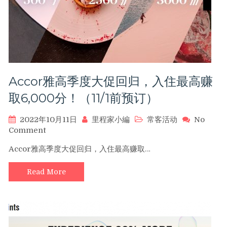
Accor雅高季度大促回归，入住最高赚
取6,000分！（11/1前预订）
2022年10月11日
里程家小編
常客活动
No
on
Comment
Accor
Accor雅高季度大促回归，入住最高赚取…
雅
高
Read More
季
度
大
促
回
归，