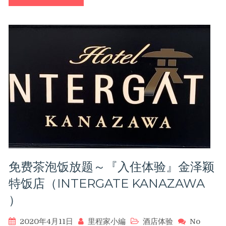
可
享
60％
优
惠
（6/30
前）
〜
利
用
积
分
不
到
2000
免费茶泡饭放题～『入住体验』金泽颖
元
〜
特饭店（INTERGATE KANAZAWA
可
）
以
居
住
2020年4月11日
里程家小編
酒店体验
No