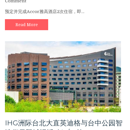
on
Comment
50%
预
预定并完成Accor雅高酒店2次住宿，即…
的
定
Avios
并
奖
Read More
完
励
成
积
Accor
分！
雅
（3/22
高
前）
酒
店
2
次
住
宿，
即
可
额
外
享
IHG洲际台北大直英迪格与台中公园智
受
2,000