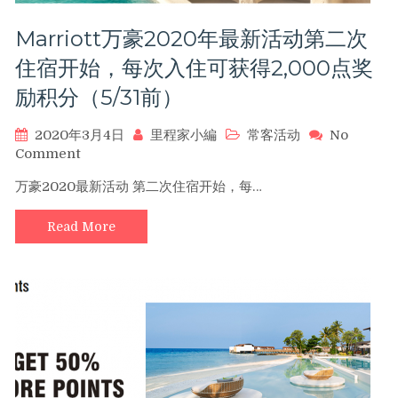
假
日
Marriott万豪2020年最新活动第二次
双
城
住宿开始，每次入住可获得2,000点奖
记
励积分（5/31前）
活
动
(8/31
2020年3月4日
里程家小編
常客活动
No
前）
on
Comment
Marriott
万豪2020最新活动 第二次住宿开始，每…
万
豪
Read More
2020
年
最
新
活
动
第
二
次
住