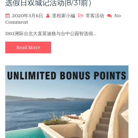
选假日双城记活动(8/31前）
奖
励
2020年3月6日
里程家小編
常客活动
No
积
on
Comment
分
IHG
（5/4
IHG洲际台北大直英迪格与台中公园智选假…
洲
前
际
预
Read More
台
定）
北
大
直
英
迪
格
与
台
中
公
园
智
选