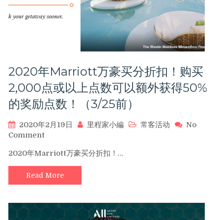
宿
开
始，
每
次
入
2020年Marriott万豪买分折扣！购买
住
可
2,000点或以上点数可以额外获得50%
获
的奖励点数！（3/25前）
得
2,000
点
2020年2月19日
里程家小編
常客活动
No
奖
on
Comment
励
2020
2020年Marriott万豪买分折扣！…
积
年
分
Marriott
（5/31
Read More
万
前）
豪
买
分
折