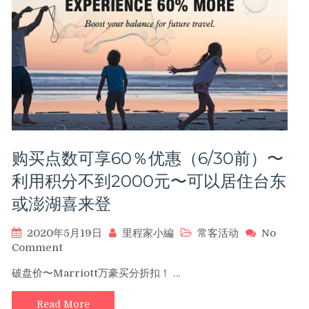
入
住
最
高
赚
取
6,000
分！
（11/1
前
购买点数可享60％优惠（6/30前）〜
预
订）
利用积分不到2000元〜可以居住台东
或澎湖喜来登
2020年5月19日
里程家小編
常客活动
No
on
Comment
购
破盘价〜Marriott万豪买分折扣！ …
买
点
Read More
数