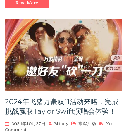
货！
Read More
享
家
会
员
日
预
订
入
住
至
高
加
赠
10000
积
分，
2024年飞猪万豪双11活动来咯，完成
还
有
挑战赢取Taylor Swift演唱会体验！
会
员
2024年10月27日
Mindy
常客活动
No
挑
on
Comment