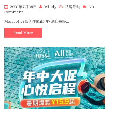
2021年7月28日
Mindy
常客活动
No
on
Comment
Marriott
Marriott万豪入住成都地区酒店每晚…
万
豪
Read More
入
住
成
都
地
区
酒
店
每
晚
赚
取
1,000
分
（08/31
前