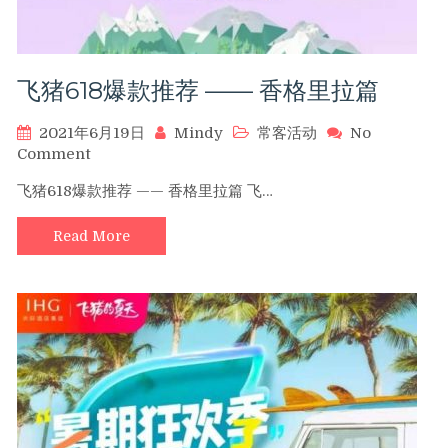
飞猪618爆款推荐 —— 香格里拉篇
2021年6月19日
Mindy
常客活动
No
on
Comment
飞
飞猪618爆款推荐 —— 香格里拉篇 飞…
猪
618
Read More
爆
款
推
荐
——
香
格
里
拉
篇