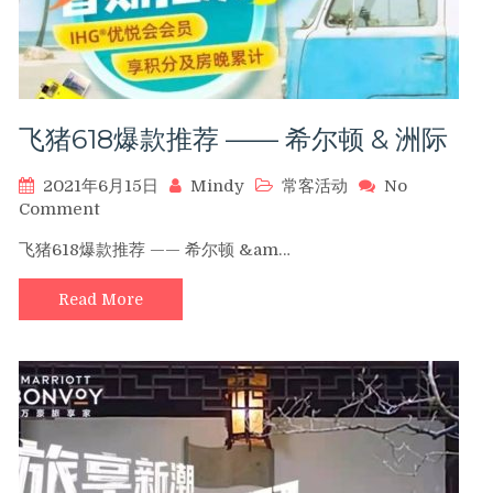
飞猪618爆款推荐 —— 希尔顿 & 洲际
2021年6月15日
Mindy
常客活动
No
on
Comment
飞
飞猪618爆款推荐 —— 希尔顿 &am…
猪
618
Read More
爆
款
推
荐
——
希
尔
顿
&