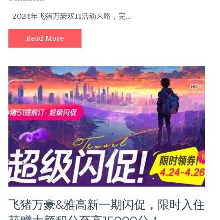
战
2024
赢
2024年飞猪万豪双11活动来咯，完…
年
取
飞
日
Read More
猪
历
万
房
豪
红
双
包
11
及
活
限
动
时
来
秒
咯，
杀！
完
成
挑
战
赢
取
Taylor
飞猪万豪&雅高新一期闪促，限时入住
Swift
演