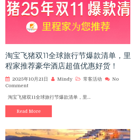
淘宝飞猪双11全球旅行节爆款清单，里
程家推荐豪华酒店超值优惠好货！
2025年10月21日
Mindy
常客活动
No
on
Comment
淘
淘宝飞猪双11全球旅行节爆款清单，里…
宝
飞
Read More
猪
双
11
全
球