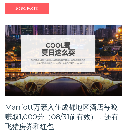
机
Read More
票
低
至
198！
飞
猪
春
促
爆
款
好
货
推
荐
part
2
Marriott万豪入住成都地区酒店每晚
赚取1,000分（08/31前有效），还有
飞猪房券和红包