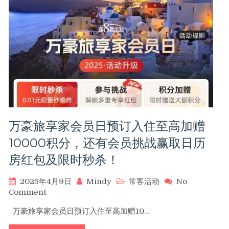
旅
行
节
爆
款
清
单，
里
程
家
推
万豪旅享家会员日预订入住至高加赠
荐
豪
10000积分，还有会员挑战赢取日历
华
房红包及限时秒杀！
酒
店
超
2025年4月9日
Mindy
常客活动
No
值
on
Comment
优
万
万豪旅享家会员日预订入住至高加赠10…
惠
豪
好
旅