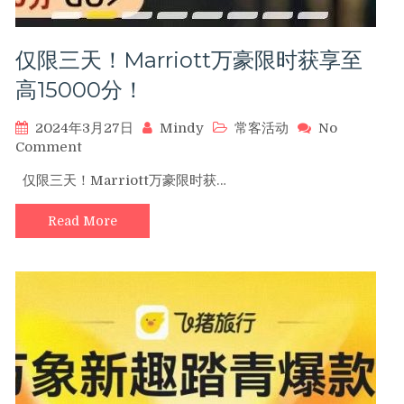
套
房，
仅限三天！Marriott万豪限时获享至
连
住
高15000分！
享
优
2024年3月27日
Mindy
常客活动
No
惠！
on
Comment
仅
仅限三天！Marriott万豪限时获…
限
三
Read More
天！
Marriott
万
豪
限
时
获
享
至
高