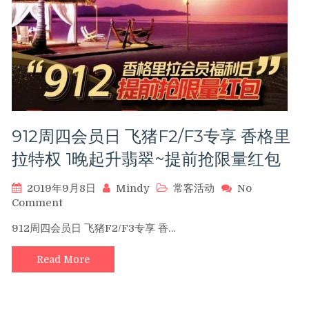
篇
912周四会员日 飞猪F2/F3专享 香格里
拉特权 1晚起升翡翠~提前抢限量红包
2019年9月8日
Mindy
常客活动
No
on
Comment
912
912周四会员日 飞猪F2/F3专享 香…
周
四
Read More
会
员
日
飞