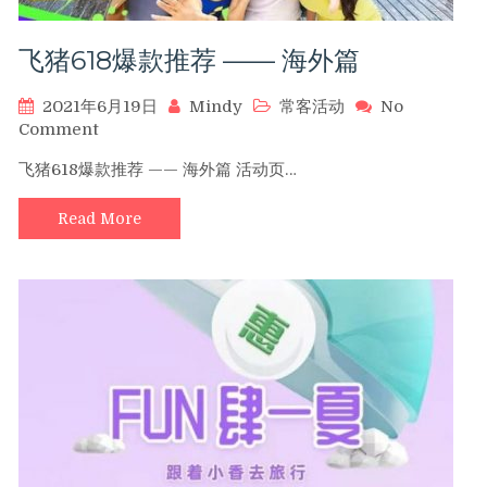
飞猪618爆款推荐 —— 海外篇
2021年6月19日
Mindy
常客活动
No
on
Comment
飞
飞猪618爆款推荐 —— 海外篇 活动页…
猪
618
Read More
爆
款
推
荐
——
海
外
篇