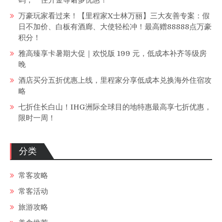
码，一住升金等诸多优惠！
万豪玩家看过来！【里程家X士林万丽】三大友善专案：假
日不加价、白板有酒廊、大使轻松冲！最高赠88888点万豪
积分！
雅高臻享卡暑期大促｜欢悦版 199 元，低成本补齐等级房
晚
酒店买分五折优惠上线，里程家分享低成本兑换海外住宿攻
略
七折住长白山！IHG洲际全球目的地特惠最高享七折优惠，
限时一周！
分类
常客攻略
常客活动
旅游攻略