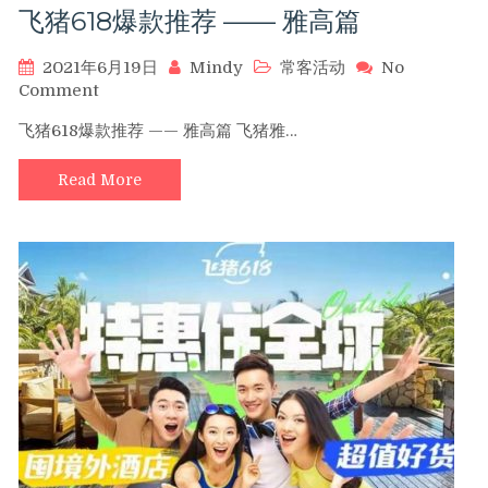
飞猪618爆款推荐 —— 雅高篇
有
效），
还
2021年6月19日
Mindy
常客活动
No
有
on
Comment
飞
飞
飞猪618爆款推荐 —— 雅高篇 飞猪雅…
猪
猪
房
618
券
Read More
爆
和
款
红
推
包
荐
——
雅
高
篇