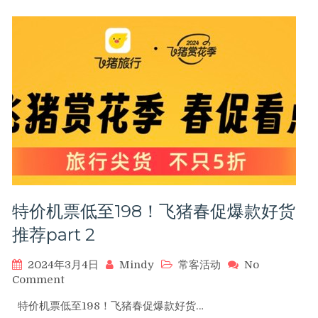
至
599！
飞
猪
春
促
爆
款
好
货
推
荐
Part
4
特价机票低至198！飞猪春促爆款好货
推荐part 2
2024年3月4日
Mindy
常客活动
No
on
Comment
特
特价机票低至198！飞猪春促爆款好货…
价