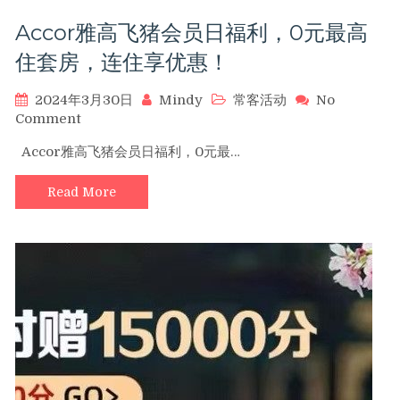
大
Accor雅高飞猪会员日福利，0元最高
额
积
住套房，连住享优惠！
分
至
2024年3月30日
Mindy
常客活动
No
高
on
Comment
15000
Accor
分！
Accor雅高飞猪会员日福利，0元最…
雅
高
Read More
飞
猪
会
员
日
福
利，
0
元
最
高
住