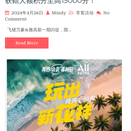
获赠大额积分至高15000分！
唱
会
2024年4月26日
Mindy
常客活动
No
体
on
Comment
验！
飞
飞猪万豪&雅高新一期闪促，限…
猪
万
Read More
豪
&
雅
高
新
一
期
闪
促，
限
时
入
住
获
赠