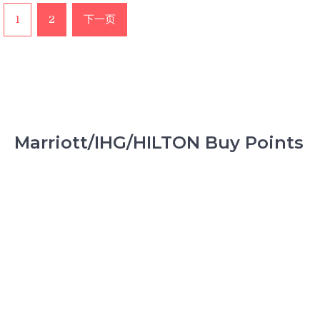
猪
文
1
2
下一页
F2/F3
章
专
享
分
香
页
格
里
拉
特
Marriott/IHG/HILTON Buy Points
权
1
晚
起
升
翡
翠
~
提
前
抢
限