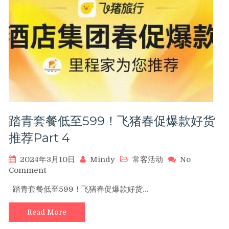
款
599
起/2
晚，
预
订
入
住
加
赠
积
踏青套餐低至599！飞猪春促爆款好货
分
最
推荐Part 4
高
10000
2024年3月10日
Mindy
常客活动
No
点！
on
Comment
踏
踏青套餐低至599！飞猪春促爆款好货…
青
套
Read More
餐
低