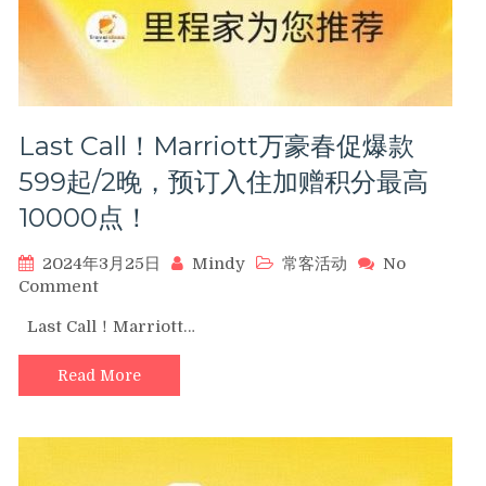
15000
分！
Last Call！Marriott万豪春促爆款
599起/2晚，预订入住加赠积分最高
10000点！
2024年3月25日
Mindy
常客活动
No
on
Comment
Last
Last Call！Marriott…
Call！
Marriott
Read More
万
豪
春
促
爆