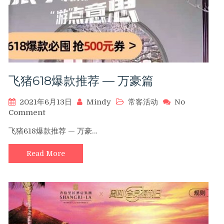
洲
际
飞猪618爆款推荐 — 万豪篇
2021年6月13日
Mindy
常客活动
No
on
Comment
飞
飞猪618爆款推荐 — 万豪…
猪
618
Read More
爆
款
推
荐
—
万
豪