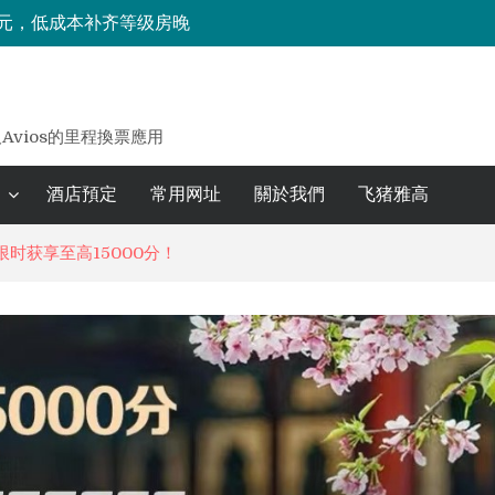
 元，低成本补齐等级房晚
享低成本兑换海外住宿攻略
的地特惠最高享七折优惠，限时一周！
八大洲88会员日全球品牌月享6倍积分、航司积分兑换加码，一住升金等诸多优惠！
及Avios的里程換票應用
酒店預定
常用网址
關於我們
飞猪雅高
豪限时获享至高15000分！