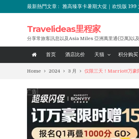
最新熱門文章 :
雅高臻享卡暑期大促｜欢悦版 199
酒店买分五折优惠上线，里程家分
七折住长白山！IHG洲际全球目
Travelideas里程家
分享常旅客訊息以及Asia Miles 亞洲萬里通(亞萬)以
首页
酒店比价
天猫
积分购买
Home
2024
3 月
仅限三天！Marriott万