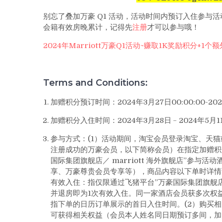
别忘了叠加万豪 Q1 活动，活动时间内预订入住参与活动
会籍有效房晚累计，记得先
注册
才可以参与哦！
2024年Marriott万豪Q1活动~赚取1K奖励积分+1个
Terms and Conditions:
加赠积分预订时间：2024年3月27日00:00:00-2024
加赠积分入住时间：2024年3月28日﹣2024年5月1
参与方式：(1）活动期间，淘宝会员登录淘宝、天
注册成功的万豪会员，以下简称会员）在指定加赠积
国际集团旗舰店／ marriott 海外旗舰店”参
享、万豪尊贵会员专享等），商品内容以下单时详情
有效入住：指仅限通过飞猪平台”万豪国际集团旗舰店／
并退房即为1次有效入住。同一家酒店会员获多次权
指下单的日历订单展示的首日入住时间。(2）购买
可获得相关权益（会员本人姓名同日期预订多间，加