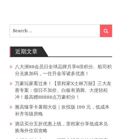
Search
Search
for:
近期文章
八大洲88会员日全球品牌月享6倍积分、航司积
分兑换加码，一住升金等诸多优惠！
万豪玩家看过来！【里程家X士林万丽】三大友
善专案：假日不加价、白板有酒廊、大使轻松
冲！最高赠88888点万豪积分！
雅高臻享卡暑期大促｜欢悦版 199 元，低成本
补齐等级房晚
酒店买分五折优惠上线，里程家分享低成本兑
换海外住宿攻略