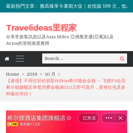
最新熱門文章 :
酒店买分五折优惠上线，里程家分享低成本兑换海外住宿攻略
七折住长白山！IHG洲际全球目的地特惠最高享七折优惠，限时一周！
八大洲88会员日全球品牌月享6倍积分、航司积分兑换加码，一住升金等诸多优惠！
Travelideas里程家
分享常旅客訊息以及Asia Miles 亞洲萬里通(亞萬)以及
Avios的里程換票應用
Search
Search
for:
Home
2019
10 月
【速领】不用住轻松获取Hilton希尔顿金会籍 — 飞猪F3会员
希尔顿旗舰店单笔消费金额满1111元即可直升，更有红包及多
种爆款等你！