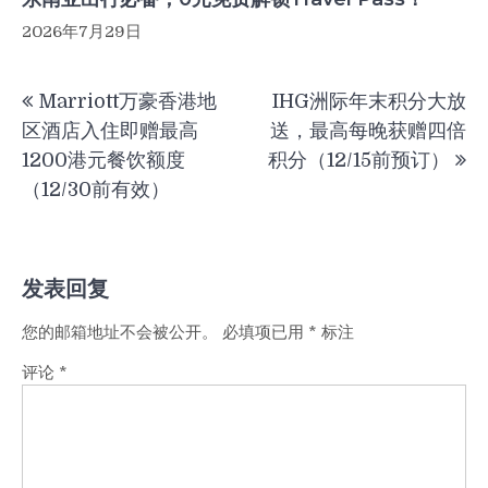
2026年7月29日
文
Marriott万豪香港地
IHG洲际年末积分大放
章
区酒店入住即赠最高
送，最高每晚获赠四倍
导
1200港元餐饮额度
积分（12/15前预订）
航
（12/30前有效）
发表回复
您的邮箱地址不会被公开。
必填项已用
*
标注
评论
*