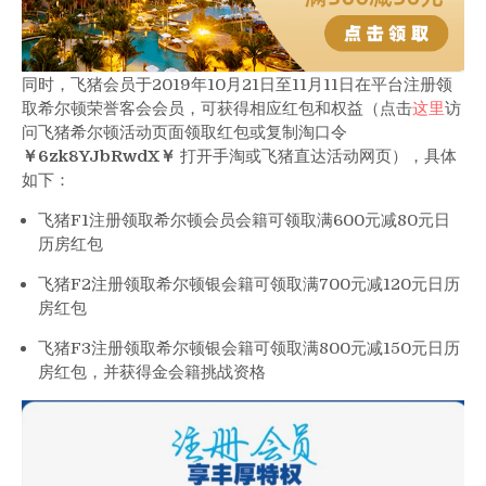
可
直
升，
同时，飞猪会员于2019年10月21日至11月11日在平台注册领
更
取希尔顿荣誉客会会员，可获得相应红包和权益（点击
这里
访
有
问飞猪希尔顿活动页面领取红包或复制淘口令
红
￥6zk8YJbRwdX￥
打开手淘或飞猪直达活动网页），具体
包
如下：
及
多
飞猪F1注册领取希尔顿会员会籍可领取满600元减80元日
种
历房红包
爆
款
飞猪F2注册领取希尔顿银会籍可领取满700元减120元日历
等
房红包
你！
飞猪F3注册领取希尔顿银会籍可领取满800元减150元日历
房红包，并获得金会籍挑战资格