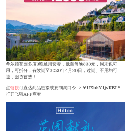
希尔顿花园多店3晚通用套餐，低至每晚333元，周末也可
用，可拆分，有效期至2020年4月30日，过期、不用均可
退，囤货首选！
点
链接
可直达商品链接或复制淘口令 ->
￥UEbkYJjvKEI￥
打开飞猪APP查看