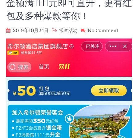
金额满1111元即可直升，更有红
包及多种爆款等你！
on
2019年10月24日
常客活动
No Comment
【速
领】
不
用
住
轻
松
获
取
Hilton
希
尔
顿
金
会
籍