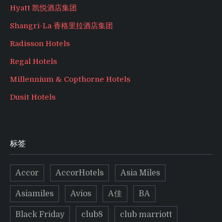
Hyatt 凯悦酒店集团
Shangri-La 香格里拉酒店集团
Radisson Hotels
Regal Hotels
Millennium & Copthorne Hotels
Dusit Hotels
标签
Accor
AccorHotels
Asia Miles
Asiamiles
Avios
A佳
BA
Black Friday
club8
club marriott