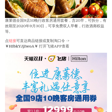
康莱德全国9店10晚行政客房通用套餐，含20早，可拆分，有
效期至2020年9月30日，可享免费双人早餐，行政酒廊权益
等。
点
链接
可直达商品链接或复制淘口令 ->
￥HIbkYJjIwoA￥
打开飞猪APP查看