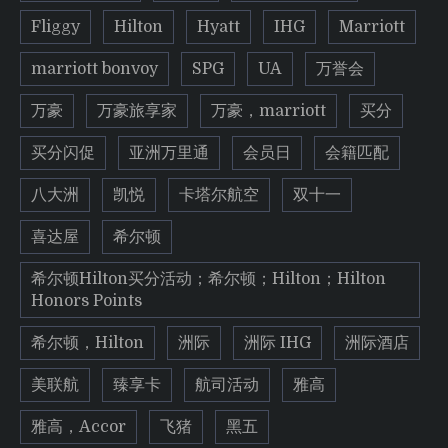
Fliggy
Hilton
Hyatt
IHG
Marriott
marriott bonvoy
SPG
UA
万誉会
万豪
万豪旅享家
万豪，marriott
买分
买分闪促
亚洲万里通
会员日
会籍匹配
八大洲
凯悦
卡塔尔航空
双十一
喜达屋
希尔顿
希尔顿Hilton买分活动；希尔顿；Hilton；Hilton
Honors Points
希尔顿，Hilton
洲际
洲际 IHG
洲际酒店
美联航
臻享卡
航司活动
雅高
雅高，Accor
飞猪
黑五