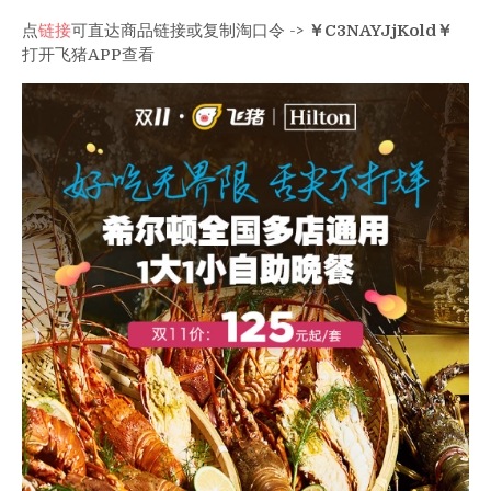
点
链接
可直达商品链接或复制淘口令 ->
￥C3NAYJjKold￥
打开飞猪APP查看