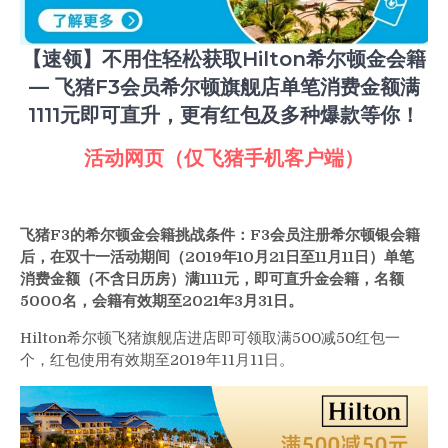
—
飞
猪
【速领】不用住轻松获取Hilton希尔顿金会籍
F3
— 飞猪F3会员希尔顿旗舰店单笔消费金额满
会
员
1111元即可直升，更有红包及多种爆款等你！
希
尔
活动网页（仅飞猪手机客户端）
顿
旗
舰
飞猪F3的希尔顿金会籍挑战条件：F3会员注册希尔顿银会籍
店
后，在双十一活动期间（2019年10月21日至11月11日）单笔
单
消费金额（不含日历房）满1111元，即可直升金会籍，名额
笔
消
5000名，会籍有效期至2021年3月31日。
费
Hilton希尔顿飞猪旗舰店进店即可领取满500减50红包一
金
个，红包使用有效期至2019年11月11日。
额
满
1111
元
即