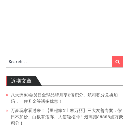
Search
Search
for:
近期文章
八大洲88会员日全球品牌月享6倍积分、航司积分兑换加
码，一住升金等诸多优惠！
万豪玩家看过来！【里程家X士林万丽】三大友善专案：假
日不加价、白板有酒廊、大使轻松冲！最高赠88888点万豪
积分！