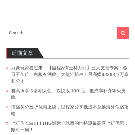
Search
Search
for:
近期文章
万豪玩家看过来！【里程家X士林万丽】三大友善专案：假
日不加价、白板有酒廊、大使轻松冲！最高赠88888点万豪
积分！
雅高臻享卡暑期大促｜欢悦版 199 元，低成本补齐等级房
晚
酒店买分五折优惠上线，里程家分享低成本兑换海外住宿攻
略
七折住长白山！IHG洲际全球目的地特惠最高享七折优惠，
限时一周！