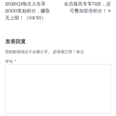
章
2026Q1每次入住享
会员最高专享74折，还
导
2000奖励积分，赚取
可叠加双倍积分！
航
无上限！（04/30）
发表回复
您的邮箱地址不会被公开。
必填项已用
*
标注
评论
*