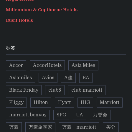
Millennium & Copthorne Hotels
Dusit Hotels
标签
Accor
AccorHotels
Asia Miles
Asiamiles
Avios
A佳
BA
Black Friday
club8
club marriott
Fliggy
Hilton
Hyatt
IHG
Marriott
marriott bonvoy
SPG
UA
万誉会
万豪
万豪旅享家
万豪，marriott
买分