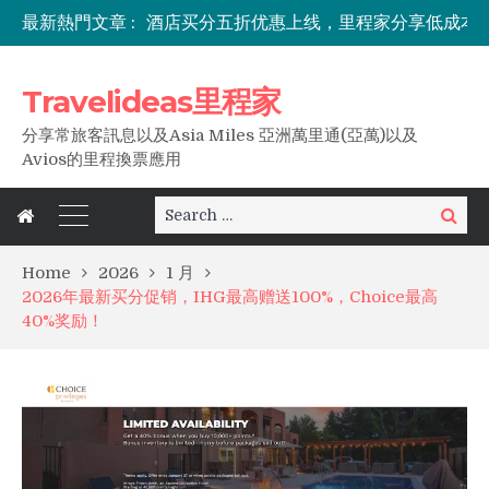
最新熱門文章 :
东南亚出行必备，0元免费解锁Travel Pass
Travelideas里程家
分享常旅客訊息以及Asia Miles 亞洲萬里通(亞萬)以及
Avios的里程換票應用
Search
Search
for:
Home
2026
1 月
2026年最新买分促销，IHG最高赠送100%，Choice最高
40%奖励！