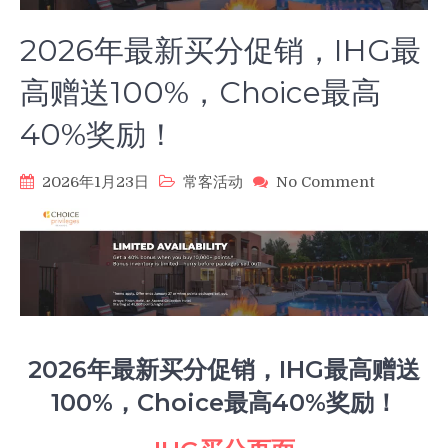
2026年最新买分促销，IHG最
高赠送100%，Choice最高
40%奖励！
on
2026年1月23日
常客活动
No Comment
2026
年
最
新
买
分
促
销，
2026年最新买分促销，IHG最高赠送
IHG
最
100%，Choice最高40%奖励！
高
赠