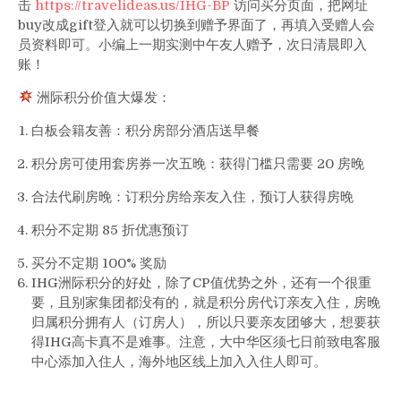
击
https://travelideas.us/IHG-BP
访问买分页面，把网址
buy改成gift登入就可以切换到赠予界面了，再填入受赠人会
员资料即可。小编上一期实测中午友人赠予，次日清晨即入
账！
洲际积分价值大爆发：
白板会籍友善：积分房部分酒店送早餐
积分房可使用套房券一次五晚：获得门槛只需要 20 房晚
合法代刷房晚：订积分房给亲友入住，预订人获得房晚
积分不定期 85 折优惠预订
买分不定期 100% 奖励
IHG洲际积分的好处，除了CP值优势之外，还有一个很重
要，且别家集团都没有的，就是积分房代订亲友入住，房晚
归属积分拥有人（订房人），所以只要亲友团够大，想要获
得IHG高卡真不是难事。注意，大中华区须七日前致电客服
中心添加入住人，海外地区线上加入入住人即可。