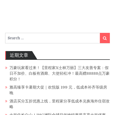
Search
Search
for:
近期文章
万豪玩家看过来！【里程家X士林万丽】三大友善专案：假
日不加价、白板有酒廊、大使轻松冲！最高赠88888点万豪
积分！
雅高臻享卡暑期大促｜欢悦版 199 元，低成本补齐等级房
晚
酒店买分五折优惠上线，里程家分享低成本兑换海外住宿攻
略