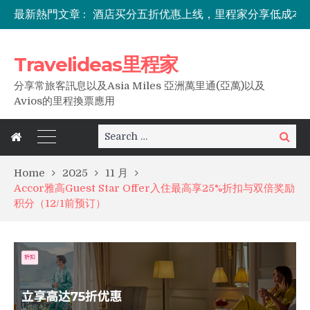
最新熱門文章 :
东南亚出行必备，0元免费解锁Travel Pass
Travelideas里程家
分享常旅客訊息以及Asia Miles 亞洲萬里通(亞萬)以及
Avios的里程換票應用
Search
Search
for:
Home
2025
11 月
Accor雅高Guest Star Offer入住最高享25%折扣与双倍奖励
积分（12/1前预订）