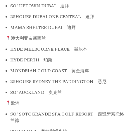
SO/ UPTOWN DUBAI 迪拜
25HOURS DUBAI ONE CENTRAL 迪拜
MAMA SHELTER DUBAI 迪拜
澳大利亚＆新西兰
HYDE MELBOURNE PLACE 墨尔本
HYDE PERTH 珀斯
MONDRIAN GOLD COAST 黄金海岸
25HOURS SYDNEY THE PADDINGTON 悉尼
SO/ AUCKLAND 奥克兰
欧洲
SO/ SOTOGRANDE SPA GOLF RESORT 西班牙索托格
兰德