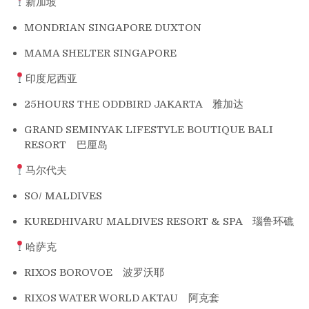
新加坡
MONDRIAN SINGAPORE DUXTON
MAMA SHELTER SINGAPORE
印度尼西亚
25HOURS THE ODDBIRD JAKARTA 雅加达
GRAND SEMINYAK LIFESTYLE BOUTIQUE BALI
RESORT 巴厘岛
马尔代夫
SO/ MALDIVES
KUREDHIVARU MALDIVES RESORT & SPA 瑙鲁环礁
哈萨克
RIXOS BOROVOE 波罗沃耶
RIXOS WATER WORLD AKTAU 阿克套