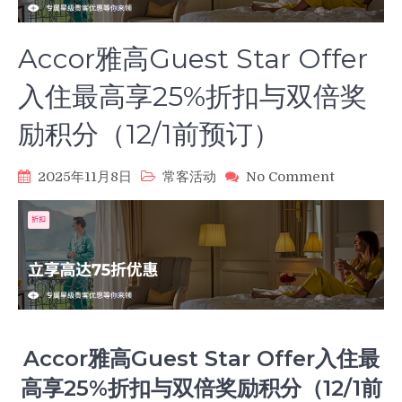
Accor雅高Guest Star Offer
入住最高享25%折扣与双倍奖
励积分（12/1前预订）
on
2025年11月8日
常客活动
No Comment
Accor
雅
高
Guest
Star
Offer
入
住
最
Accor雅高Guest Star Offer入住最
高
享
高享25%折扣与双倍奖励积分（12/1前
25%