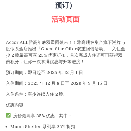
预订）
折
扣
活动页面
与
双
倍
奖
Accor ALL雅高年底双重回馈来了！雅高现在集合旗下潮牌与
励
度假系酒店推出「Guest Star Offer双重回馈活动」，入住至
积
分
少 2 晚最高可享 25% 优惠折扣，首次完成入住还可再获得双
（12/1
倍积分，让你一次拿满优惠与升等进度！
前
预订期间：即日起至 2025 年 12 月 1 日
预
订）
入住期间：2025 年 12 月 8 日至 2026 年 3 月 15 日
入住条件：至少连续入住 2 晚
优惠内容
房价最高享 25% 优惠，其中：
Mama Shelter 系列享 25% 折扣