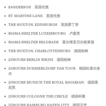
SANDERSON 英国伦敦
ST. MARTINS LANE 英国伦敦
THE HOXTON, EDINBURGH 英国爱丁堡
MAMA SHELTER LUXEMBOURG 卢森堡
MAMA SHELTER BELGRADE 塞尔维亚贝尔格莱德
THE HOXTON, CHARLOTTENBURG 德国柏林
25HOURS BERLIN BIKINI 德国柏林
25HOURS DUESSERLDORF DAS TOUR 德国杜塞尔多
夫
25HOURS MUNICH THE ROYAL BAVARIAN 德国慕
尼黑
25HOURS COLOGNE THE CIRCLE 德国科隆
25HOURS HAMBURG HAFEN CITY 德国汉堡