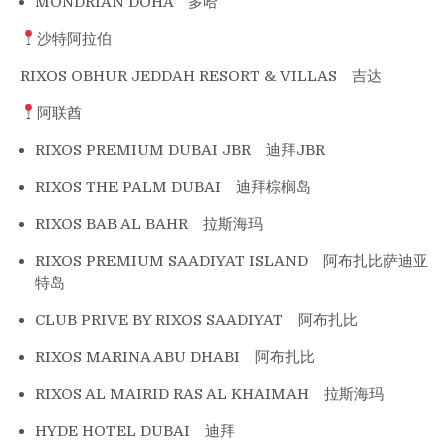
MONDRIAN DOHA 多哈
沙特阿拉伯
RIXOS OBHUR JEDDAH RESORT & VILLAS 吉达
阿联酋
RIXOS PREMIUM DUBAI JBR 迪拜JBR
RIXOS THE PALM DUBAI 迪拜棕榈岛
RIXOS BAB AL BAHR 拉斯海玛
RIXOS PREMIUM SAADIYAT ISLAND 阿布扎比萨迪亚
特岛
CLUB PRIVE BY RIXOS SAADIYAT 阿布扎比
RIXOS MARINA ABU DHABI 阿布扎比
RIXOS AL MAIRID RAS AL KHAIMAH 拉斯海玛
HYDE HOTEL DUBAI 迪拜