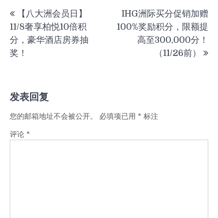
文
【八大洲会员日】
IHG洲际买分促销加赠
章
11/8奢享柏悦10倍积
100%奖励积分，限额提
导
分，豪华酒店房券抽
高至300,000分！
航
奖！
（11/26前）
发表回复
您的邮箱地址不会被公开。
必填项已用
*
标注
评论
*