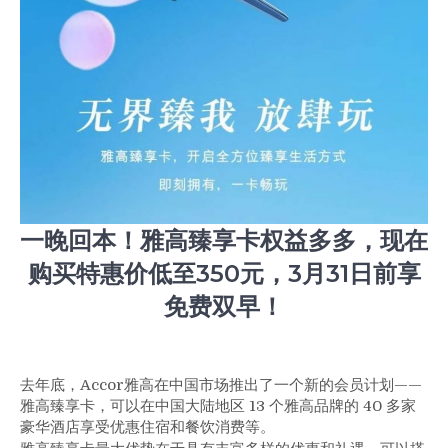
雅
高
臻
享
卡
权
益
多
多，
现
在
一晚回本！雅高臻享卡权益多多，现在
购
买
购买特惠价低至350元，3月31日前享
特
免费双早！
惠
价
低
至
去年底，Accor雅高在中国市场推出了一个新的会员计划——
350
雅高臻享卡，可以在中国大陆地区 13 个雅高品牌的 40 多家
元，
豪华酒店享受优惠住宿和餐饮消费等。
3