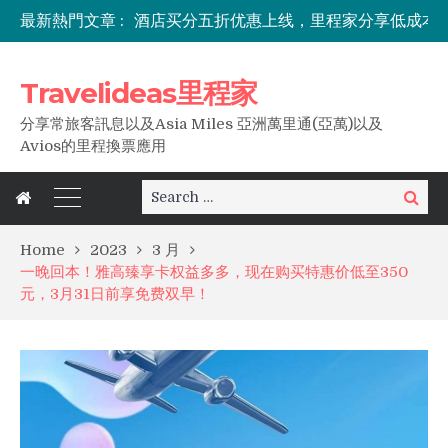
最新熱門文章 :
东南亚出行必备，0元免费解锁Travel Pass
Travelideas里程家
分享常旅客訊息以及Asia Miles 亞洲萬里通(亞萬)以及
Avios的里程換票應用
Search
Search
for:
Home
2023
3 月
一晚回本！雅高臻享卡权益多多，现在购买特惠价低至350
元，3月31日前享免费双早！