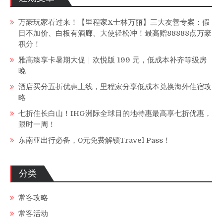
万豪玩家看过来！【里程家X士林万丽】三大友善专案：假
日不加价、白板有酒廊、大使轻松冲！最高赠88888点万豪
积分！
雅高臻享卡暑期大促｜欢悦版 199 元，低成本补齐等级房
晚
酒店买分五折优惠上线，里程家分享低成本兑换海外住宿攻
略
七折住长白山！IHG洲际全球目的地特惠最高享七折优惠，
限时一周！
东南亚出行必备，0元免费解锁Travel Pass！
分类
常客攻略
常客活动