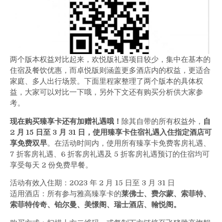
两个版本权益对比起来，欢悦版礼遇项目较少，集中在基本的
住宿及餐饮优惠，而卓悦版则涵盖更多酒店内的权益，更适合
家庭、多人出行场景。下面里程家整理了两个版本的具体权
益，大家可以对比一下哦，另外下文还有购买分析供大家参
考。
现在购买臻享卡还有加赠礼遇哦！
除其自带的所有权益外，
自
2 月 15 日至 3 月 31 日，使用臻享卡住宿礼遇入住指定酒店可
享免费双早
。在活动时间内，使用所有臻享卡免费客房礼遇、
7 折客房礼遇、6 折客房礼遇及 5 折客房礼遇预订的住宿均可
享受每天 2 份免费早餐。
活动有效入住期：2023 年 2 月 15 日至 3 月 31 日
适用酒店：所有参与雅高臻享卡的
莱佛士、费尔蒙、索菲特、
索菲特传奇、铂尔曼、美憬阁、瑞士酒店、翰悦阁。