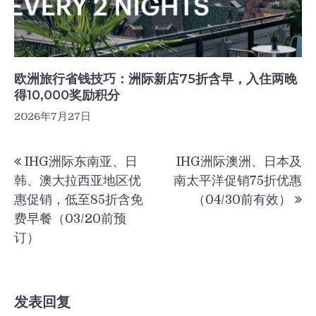
欧洲旅行省钱技巧：洲际新店75折含早，入住两晚
得10,000奖励积分
2026年7月27日
文
IHG洲际东南亚、日
IHG洲际澳洲、日本及
章
韩、澳大拉西亚地区优
南太平洋促销75折优惠
导
惠促销，低至85折含免
（04/30前有效）
航
费早餐（03/20前预
订）
发表回复