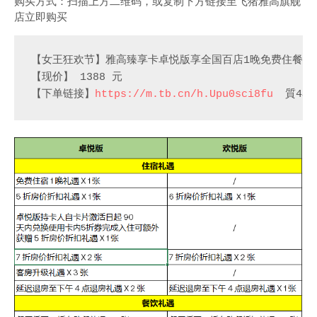
购买方式：扫描上方二维码，或复制下方链接至飞猪雅高旗舰
店立即购买
【女王狂欢节】雅高臻享卡卓悦版享全国百店1晚免费住餐立
【现价】 1388 元
【下单链接】
https://m.tb.cn/h.Upu0sci8fu
質4$f