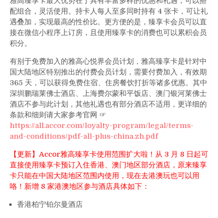
雅高臻享卡最大优势在于具有丰富多样的优惠和礼遇，可以搭
月
配组合，灵活使用。持卡人每人至多同时持有 4 张卡，可让礼
31
遇叠加，实现最高的性价比。更方便的是，臻享卡会员可以直
日
接在微信小程序上订房，且使用臻享卡的消费也可以累积会员
前
积分。
享
免
有别于免费加入的雅高心悦界会员计划，雅高臻享卡是针对中
费
国大陆地区特别推出的付费会员计划，需要付费加入，有效期
双
365 天，可以获得免费住宿、住房餐饮打折等诸多优惠。其中
早！
深圳鹏瑞莱佛士酒店、上海费尔蒙和平饭店、澳门银河莱佛士
酒店不参与此计划，其他礼遇也有部分酒店不适用，更详细的
条款和细则请大家参考官网 ☞
https://all.accor.com/loyalty-program/legal/terms-
and-conditions/pdf-all-plus-china.zh.pdf
【更新】Accor雅高臻享卡使用范围扩大啦！从 3 月 8 日起可
直接使用臻享卡预订入住香港、澳门地区部分酒店，原来臻享
卡只能在中国大陆地区范围内使用，现在去港澳玩也可以用
咯！新增 8 家港澳地区参与酒店具体如下：
香港柏宁铂尔曼酒店