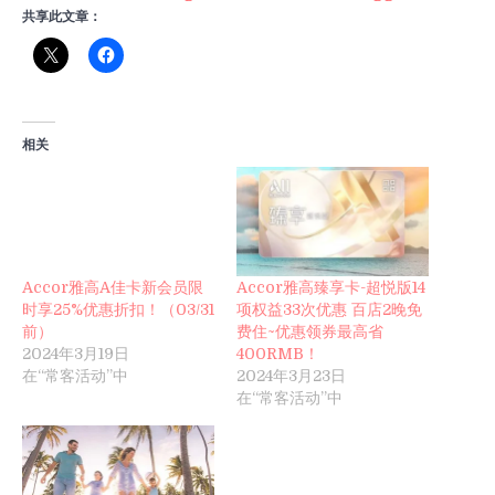
共享此文章：
相关
Accor雅高A佳卡新会员限
Accor雅高臻享卡-超悦版14
时享25%优惠折扣！（03/31
项权益33次优惠 百店2晚免
前）
费住~优惠领券最高省
2024年3月19日
400RMB！
在“常客活动”中
2024年3月23日
在“常客活动”中