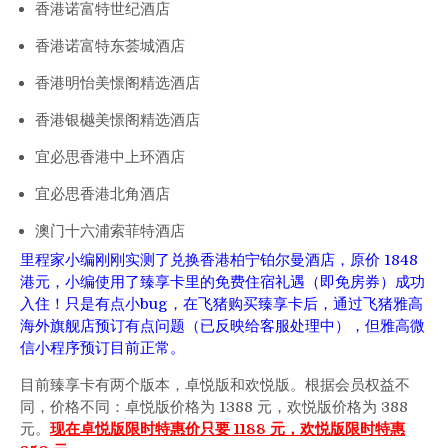
香港诺富特世纪酒店
香港诺富特东荟城酒店
香港明怡美憬阁精选酒店
香港银樾美憬阁精选酒店
宜必思香港中上环酒店
宜必思香港北角酒店
澳门十六浦索菲特酒店
里程家小编刚刚实测了兑换香港柏宁铂尔曼酒店，原价 1848
港元，小编使用了臻享卡里的免费住宿礼遇（即免房券）成功
入住！只是有点小bug，在飞猪购买臻享卡后，通过飞猪雅高
海外旗舰店预订有点问题（已反映给客服处理中），但雅高微
信小程序预订目前正常。
目前臻享卡有两个版本，卓悦版和欢悦版。根据会员权益不
同，价格不同：卓悦版价格为 1388 元，欢悦版价格为 388
元。
现在卓悦版限时特惠价只要 1188 元，欢悦版限时特惠