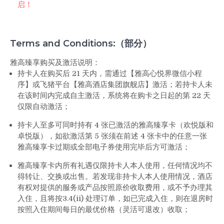
启！
Terms and Conditions:（部分）
雅高臻享购买及激活说明：
持卡人在购买后 21 天内，需通过【雅高心悦界微信小程
序】或飞猪平台【雅高酒店集团旗舰店】激活；若持卡人未
在该时间内完成自主激活，系统将在购卡之日起的第 22 天
仅限自动激活；
持卡人至多可同时持有 4 张已激活的雅高臻享卡（欢悦版和
卓悦版），如欲激活第 5 张须在前述 4 张卡中的任意一张
雅高臻享卡过期或全部电子券使用完毕后方可激活；
雅高臻享卡内所有礼遇仅限持卡人本人使用，任何情况均不
得转让、交换或出售。若发现非持卡人本人使用情况，酒店
有权对提供的服务或产品按照原价收取费用，或不予办理其
入住，且将按3.4(ii) 处理订单，如已完成入住，则在退房时
按照入住期间每日的最优价格（灵活可退改）收取；