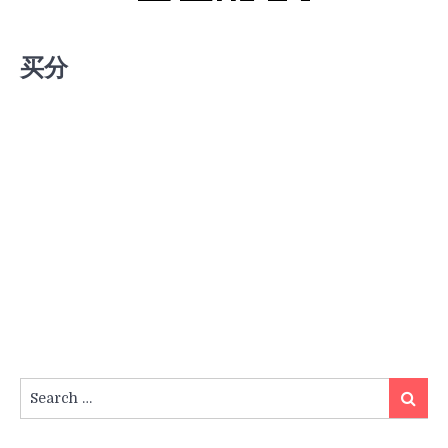
买分
Search
Search
for: