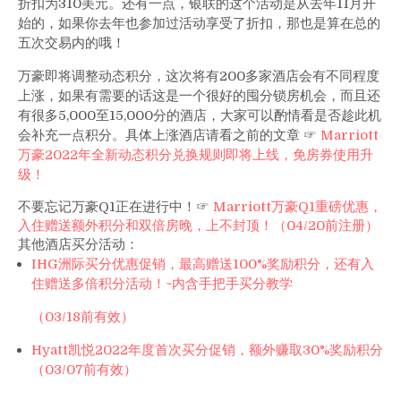
折扣为310美元。还有一点，银联的这个活动是从去年11月开
始的，如果你去年也参加过活动享受了折扣，那也是算在总的
五次交易内的哦！
万豪即将调整动态积分，这次将有200多家酒店会有不同程度
上涨，如果有需要的话这是一个很好的囤分锁房机会，而且还
有很多5,000至15,000分的酒店，大家可以酌情看是否趁此机
会补充一点积分。具体上涨酒店请看之前的文章 ☞
Marriott
万豪2022年全新动态积分兑换规则即将上线，免房券使用升
级！
不要忘记万豪Q1正在进行中！☞
Marriott万豪Q1重磅优惠，
入住赠送额外积分和双倍房晚，上不封顶！（04/20前注册）
其他酒店买分活动：
IHG洲际买分优惠促销，最高赠送100%奖励积分，还有入
住赠送多倍积分活动！~内含手把手买分教学
（03/18前有效）
Hyatt凯悦2022年度首次买分促销，额外赚取30%奖励积分
（03/07前有效）