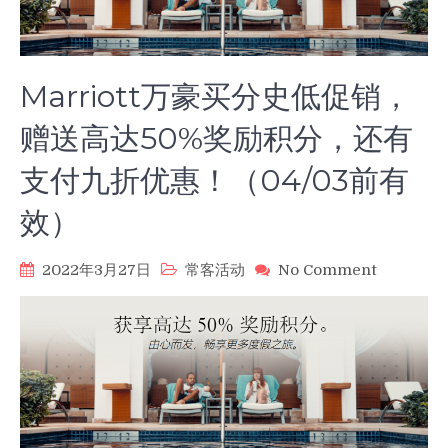
Marriott万豪买分史低促销，
赠送高达50%奖励积分，还有
支付九折优惠！（04/03前有
效）
on
2022年3月27日
常客活动
No Comment
Marriott
万
豪
买
分
史
低
促