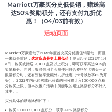
销，
Marriott万豪买分史低促销，赠送高
赠
达50%奖励积分，还有支付九折优
送
高
惠！（04/03前有效）
达
50%
活动页面
奖
励
积
分，
Marriott万豪启动了2022年度首次买分优惠促销活动，而且
还
一来就是重磅，
这次应该是史上最低价
！即日起至2022年4月
有
3日，购买或赠送 2,000 点及以上积分，即可获享高达50%的
支
奖励积分。同时，银联信用卡会员使用符合资格的卡购买一定
付
数量积分时，还有资格享受额外九折优惠（卡号以数字62为开
九
头）。2022年内已购买或已获赠的积分将计入100,000 点积
折
分购买上限，但本次推广活动中所赚取的赠送奖励积分不计入
优
其中。。
惠！
（04/03
买分具体的赠送比例如下：
前
有
购买 2,000-9,000 点积分，获享 40% 奖励积分