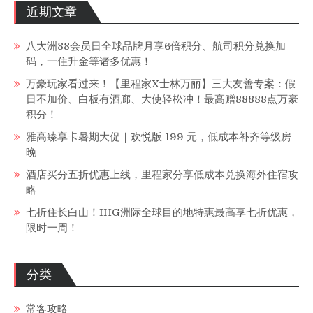
近期文章
八大洲88会员日全球品牌月享6倍积分、航司积分兑换加
码，一住升金等诸多优惠！
万豪玩家看过来！【里程家X士林万丽】三大友善专案：假
日不加价、白板有酒廊、大使轻松冲！最高赠88888点万豪
积分！
雅高臻享卡暑期大促｜欢悦版 199 元，低成本补齐等级房
晚
酒店买分五折优惠上线，里程家分享低成本兑换海外住宿攻
略
七折住长白山！IHG洲际全球目的地特惠最高享七折优惠，
限时一周！
分类
常客攻略