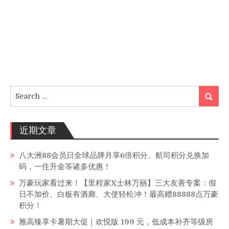
Search
Search
for:
近期文章
八大洲88会员日全球品牌月享6倍积分、航司积分兑换加
码，一住升金等诸多优惠！
万豪玩家看过来！【里程家X士林万丽】三大友善专案：假
日不加价、白板有酒廊、大使轻松冲！最高赠88888点万豪
积分！
雅高臻享卡暑期大促｜欢悦版 199 元，低成本补齐等级房