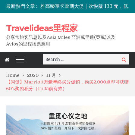
最新熱門文章 :
酒店买分五折优惠上线，里程家分享低成本兑换海外住宿攻略
七折住长白山！IHG洲际全球目的地特惠最高享七折优惠，限时一周！
八大洲88会员日全球品牌月享6倍积分、航司积分兑换加码，一住升金等诸多优惠！
Travelideas里程家
分享常旅客訊息以及Asia Miles 亞洲萬里通(亞萬)以及
Avios的里程換票應用
Search
Search
for:
Home
2020
11 月
【闪促】Marriott万豪年终买分促销，购买2,000点即可获赠
60%奖励积分（11/25前有效）