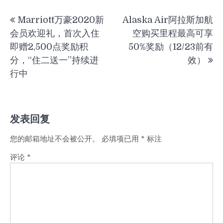
文
Marriott万豪2020新
Alaska Air阿拉斯加航
章
会员欢迎礼，首次入住
空购买里程最高可享
导
即赠2,500点奖励积
50%奖励（12/23前有
航
分，“住二送一”持续进
效）
行中
发表回复
您的邮箱地址不会被公开。
必填项已用
*
标注
评论
*