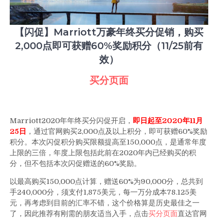
买
分
促
【闪促】Marriott万豪年终买分促销，购买
销，
2,000点即可获赠60%奖励积分（11/25前有
购
买
效）
2,000
点
买分页面
即
可
获
赠
Marriott2020年年终买分闪
促
开启，
即日起至2020年11月
60%
25日
，通过官网购买2,000点及以上积分，即可获赠60%奖励
奖
积分。本次闪促积分购买限额提高至150,000点，是通常年度
励
上限的三倍，年度上限包括此前在2020年内已经购买的积
积
分，但不包括本次闪促赠送的60%奖励。
分
（11/25
以最高购买150,000点计算，赠送60%为90,000分，总共到
前
手240,000分，须支付1,875美元，每一万分成本78.125美
有
元，再考虑到目前的汇率不错，这个价格算是历史最佳之一
效）
了，因此推荐有刚需的朋友适当入手，点击
买分页面
直达官网