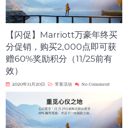
【闪促】Marriott万豪年终买
分促销，购买2,000点即可获
赠60%奖励积分（11/25前有
效）
on
2020年11月20日
常客活动
No Comment
【闪
促】
Marriott
万
豪
年
终