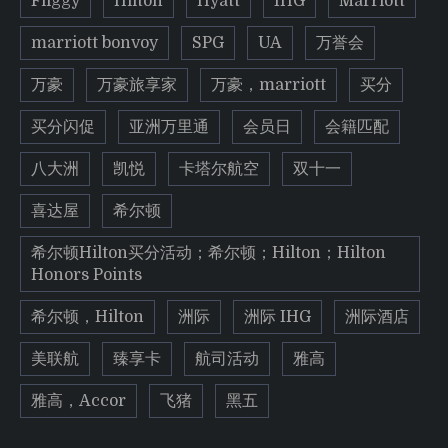
Fliggy
Hilton
Hyatt
IHG
Marriott
marriott bonvoy
SPG
UA
万誉会
万豪
万豪旅享家
万豪，marriott
买分
买分闪促
亚洲万里通
会员日
会籍匹配
八大洲
凯悦
卡塔尔航空
双十一
喜达屋
希尔顿
希尔顿Hilton买分活动；希尔顿；Hilton；Hilton
Honors Points
希尔顿，Hilton
洲际
洲际 IHG
洲际酒店
美联航
臻享卡
航司活动
雅高
雅高，Accor
飞猪
黑五