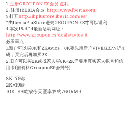
1.
注册GROUPON ES会员
点我
[Avios(短
2. 注册IBERIA会员
http://www.iberia.com/
途
3.打开
http://ibplustore.iberia.com/es/
神
*由IberiaPluStore进去GROUPON ES才可以返利
器)
4.本次18/4/14最新活动网址：
里
http://www.groupon.es/deals/avios-8
程
必看重点：
活
1.新户可以买8K和2KAvios，8K要先用新户VIVEGRPN折扣
動]Groupo
码，买完后再加买2K
開
2.旧户可以买2K或找家人买8K+2K但要用真实家人帐号和信
賣
用卡(假资料GrouponES会封号)
Iberia
Avios
8K=79歐
2K-
2K=19歐
19
10K=98歐按今天匯率算約760RMB
歐
元