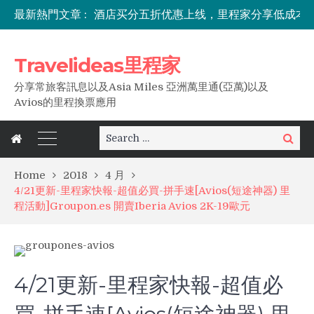
最新熱門文章 :
七折住长白山！IHG洲际全球目的地特惠最高享七折优惠，限时一周！
东南亚出行必备，0元免费解锁Travel Pass！
万豪玩家看过来！【里程家X士林万丽】三大友善专案：假日不加价、白板有酒廊、大使轻松冲！最高赠88888点万豪积分！
Travelideas里程家
分享常旅客訊息以及Asia Miles 亞洲萬里通(亞萬)以及
Avios的里程換票應用
Search
Search
for:
Home
2018
4 月
4/21更新-里程家快報-超值必買-拼手速[Avios(短途神器) 里
程活動]Groupon.es 開賣Iberia Avios 2K-19歐元
4/21更新-里程家快報-超值必