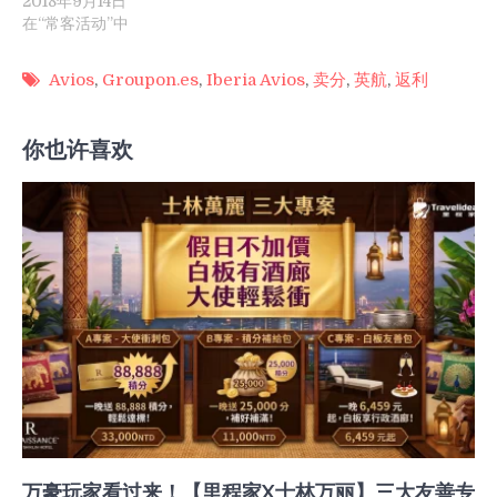
2018年9月14日
在“常客活动”中
Avios
,
Groupon.es
,
Iberia Avios
,
卖分
,
英航
,
返利
你也许喜欢
万豪玩家看过来！【里程家X士林万丽】三大友善专