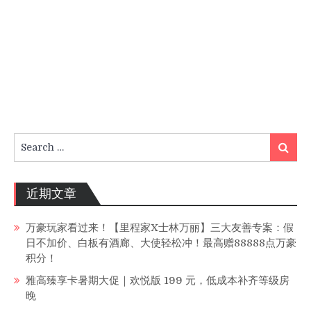
Search
Search
for:
近期文章
万豪玩家看过来！【里程家X士林万丽】三大友善专案：假
日不加价、白板有酒廊、大使轻松冲！最高赠88888点万豪
积分！
雅高臻享卡暑期大促｜欢悦版 199 元，低成本补齐等级房
晚