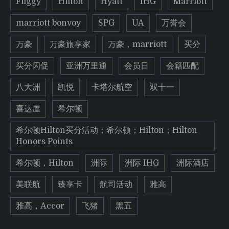
Fliggy
Hilton
Hyatt
IHG
Marriott
marriott bonvoy
SPG
UA
万誉会
万豪
万豪旅享家
万豪，marriott
买分
买分闪促
亚洲万里通
会员日
会籍匹配
八大洲
凯悦
卡塔尔航空
双十一
喜达屋
希尔顿
希尔顿Hilton买分活动；希尔顿；Hilton；Hilton
Honors Points
希尔顿，Hilton
洲际
洲际 IHG
洲际酒店
美联航
臻享卡
航司活动
雅高
雅高，Accor
飞猪
黑五