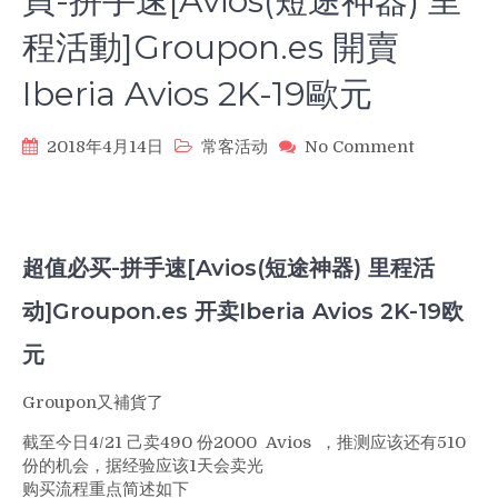
買-拼手速[Avios(短途神器) 里
程活動]Groupon.es 開賣
Iberia Avios 2K-19歐元
on
2018年4月14日
常客活动
No Comment
4/21
更
新-
里
程
超值必买-拼手速[Avios(短途神器) 里程活
家
动]Groupon.es 开卖Iberia Avios 2K-19欧
快
報-
元
超
值
必
Groupon又補貨了
買-
截至今日4/21 己卖490 份2000 Avios ，推测应该还有510
拼
份的机会，据经验应该1天会卖光
手
购买流程重点简述如下
速