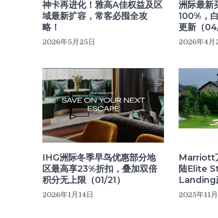
神卡再进化！雅高A佳权益及区
洲际最新
域最新扩容，常客必囤全攻
100%
略！
更新（04
2026年5月25日
2026年4月
IHG洲际冬季早鸟优惠部分地
Marrio
区最高享23%折扣，叠加双倍
陆Elite S
积分无上限（01/21）
Landi
2026年1月14日
2025年11
文