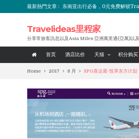
最新熱門文章 :
东南亚出行必备，0元免费解锁Trave
Travelideas里程家
分享常旅客訊息以及Asia Miles 亞洲萬里通(亞萬)以
首页
酒店比价
天猫
积分购买
Home
2017
8 月
SPG喜达屋-悦享东方计划