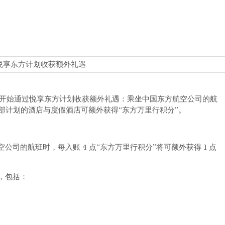
on
SPG
喜
过悦享东方计划收获额外礼遇
达
屋-
悦
户，开始通过悦享东方计划收获额外礼遇：乘坐中国东方航空公司的航
享
G 俱乐部计划的酒店与度假酒店可额外获得“东方万里行积分”。
东
方
计
公司的航班时，每入账 4 点“东方万里行积分”将可额外获得 1 点
划
，包括：