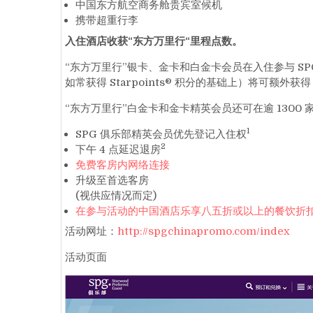
中国东方航空商务舱贵宾室候机
携带超重行李
入住酒店收获
“
东方万里行
“
里程点数。
“东方万里行”银卡、金卡和白金卡会员在入住参与 S
如常获得 Starpoints® 积分的基础上）将可额外获
“东方万里行”白金卡和金卡精英会员还可在逾 1300
1
SPG 俱乐部精英会员优先登记入住权
2
下午 4 点延迟退房
免费客房内网络连接
升级至首选客房
(视供应情况而定)
在参与活动的中国酒店乐享八五折或以上的餐饮折
活动网址：
http://spgchinapromo.com/index
活动页面