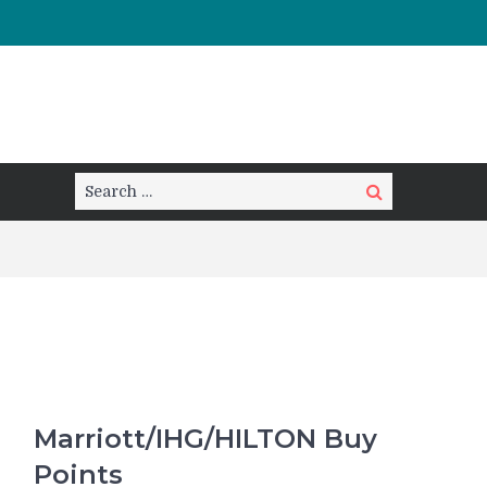
Search
Search
for:
Marriott/IHG/HILTON Buy
Points