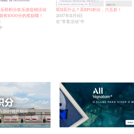
 俱乐部积分欢乐游促销活动
双11买什么？买SPG积分，六五折！
就有1000分的奖励哦！
2017年11月4日
日
在“常客活动”中
中