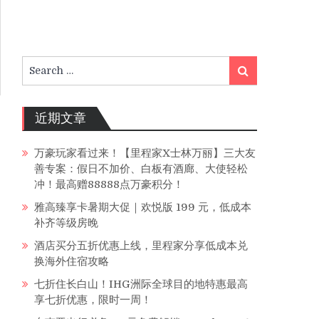
Search
Search
for:
近期文章
万豪玩家看过来！【里程家X士林万丽】三大友
善专案：假日不加价、白板有酒廊、大使轻松
冲！最高赠88888点万豪积分！
雅高臻享卡暑期大促｜欢悦版 199 元，低成本
补齐等级房晚
酒店买分五折优惠上线，里程家分享低成本兑
换海外住宿攻略
七折住长白山！IHG洲际全球目的地特惠最高
享七折优惠，限时一周！