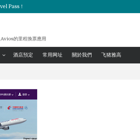
l Pass！
万豪玩家看过来！【里程家X士林万丽】三大友善专案：假日不加价、白板有酒廊、大使轻松冲！最高赠88888点万豪积分！
及Avios的里程換票應用
酒店預定
常用网址
關於我們
飞猪雅高