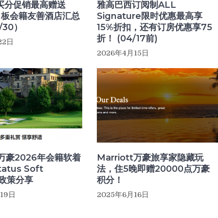
买分促销最高赠送
雅高巴西订阅制ALL
，白板会籍友善酒店汇总
Signature限时优惠最高享
/30）
15%折扣，还有订房优惠享75
折！ (04/17前)
22日
2026年4月15日
tt万豪2026年会籍软着
Marriott万豪旅享家隐藏玩
tatus Soft
法，住5晚即赠20000点万豪
ng政策分享
积分！
月19日
2025年6月16日