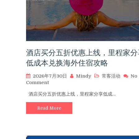
酒店买分五折优惠上线，里程家分
低成本兑换海外住宿攻略
2026年7月30日
Mindy
常客活动
No
on
Comment
酒
酒店买分五折优惠上线，里程家分享低成…
店
买
Read More
分
五
折
优
惠