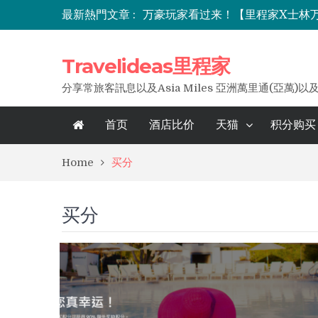
最新熱門文章 :
雅高臻享卡暑期大促｜欢悦版 199
酒店买分五折优惠上线，里程家分
七折住长白山！IHG洲际全球目
Travelideas里程家
分享常旅客訊息以及Asia Miles 亞洲萬里通(亞萬)以
首页
酒店比价
天猫
积分购买
Home
买分
买分