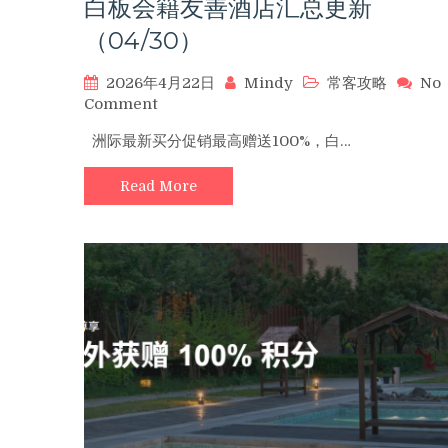
享
白板会籍友善酒店汇总更新
积
（04/30）
分
入
2026年4月22日
Mindy
常客攻略
No
住
on
Comment
最
洲
佳
洲际最新买分促销最高赠送100%，白…
际
方
最
式！
Read More
新
买
分
促
销
最
高
赠
送
100%，
白
板
会