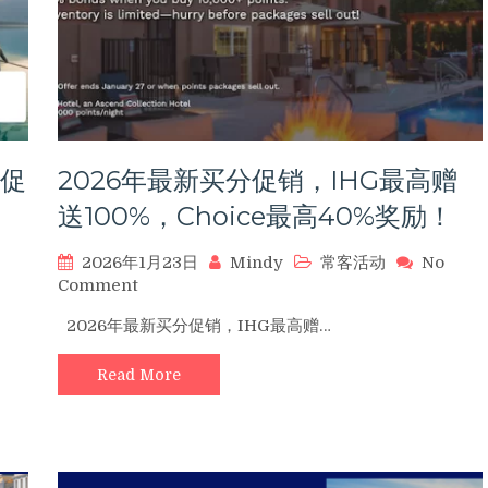
奖
励
及
实
用
攻
略
（03/30）
程促
2026年最新买分促销，IHG最高赠
，
送100%，Choice最高40%奖励！
2026年1月23日
Mindy
常客活动
No
on
Comment
2026
2026年最新买分促销，IHG最高赠…
年
最
Read More
新
买
分
促
销，