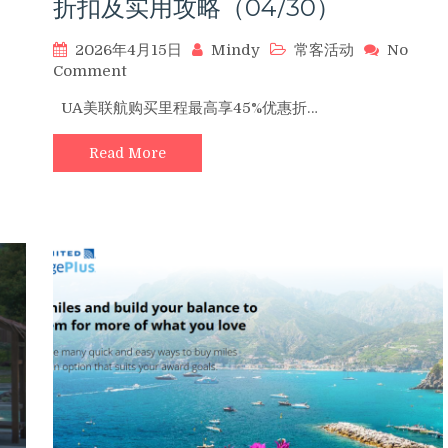
折扣及实用攻略（04/30）
三
晚
2026年4月15日
Mindy
常客活动
No
享
on
Comment
八
UA
折
UA美联航购买里程最高享45%优惠折…
美
优
联
惠
Read More
航
购
买
里
程
最
高
享
45%
优
惠
折
扣
及