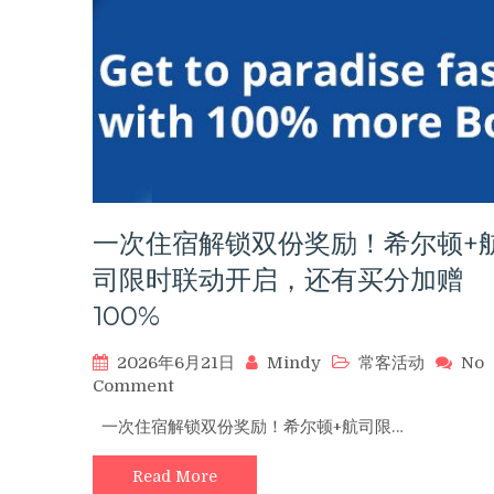
上
线，
里
程
家
分
享
低
成
本
一次住宿解锁双份奖励！希尔顿+
兑
换
司限时联动开启，还有买分加赠
海
外
100%
住
宿
2026年6月21日
Mindy
常客活动
No
攻
on
Comment
略
一
一次住宿解锁双份奖励！希尔顿+航司限…
次
住
Read More
宿