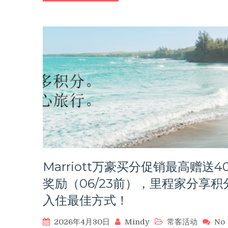
解
锁
双
份
奖
励！
希
尔
顿
+航
司
限
时
联
动
开
Marriott万豪买分促销最高赠送4
启，
奖励（06/23前），里程家分享积
还
有
入住最佳方式！
买
分
2026年4月30日
Mindy
常客活动
No
加