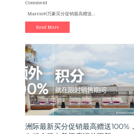
on
Comment
赠
Marriott
100%
Marriott万豪买分促销最高赠送…
万
豪
Read More
买
分
促
销
最
高
赠
送
40%
奖
励
（06/23
前），
里
程
家
洲际最新买分促销最高赠送100%
分