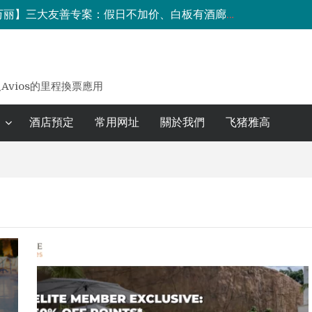
 元，低成本补齐等级房晚
享低成本兑换海外住宿攻略
的地特惠最高享七折优惠，限时一周！
八大洲88会员日全球品牌月享6倍积分、航司积分兑换加码，一住升金等诸多优惠！
及Avios的里程換票應用
酒店預定
常用网址
關於我們
飞猪雅高