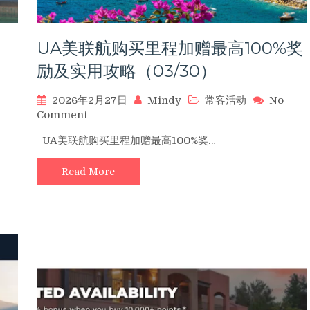
实
用
攻
略
，
UA美联航购买里程加赠最高100%奖
（04/30）
励及实用攻略（03/30）
2026年2月27日
Mindy
常客活动
No
on
Comment
UA
UA美联航购买里程加赠最高100%奖…
美
联
Read More
航
购
买
里
程
加
赠
最
高
100%