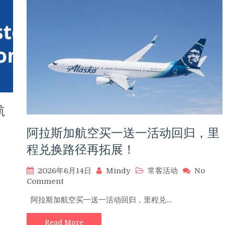
折
买
分
窗
口
期
开
启！
积
分
航
房
和
阿拉斯加航空买一送一活动回归，里
现
金
程兑换路径再拓展！
房
如
2026年6月14日
Mindy
常客活动
No
何
on
Comment
选
阿
择？
阿拉斯加航空买一送一活动回归，里程兑…
拉
斯
Read More
加