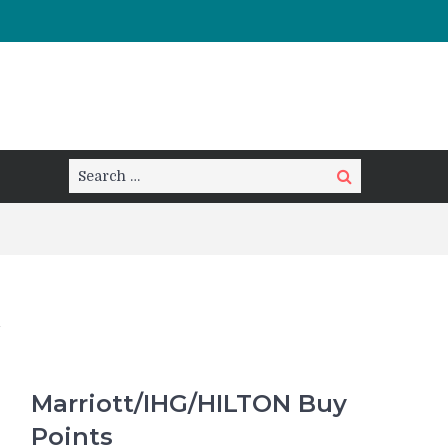
Search
Search
for:
Marriott/IHG/HILTON Buy
Points