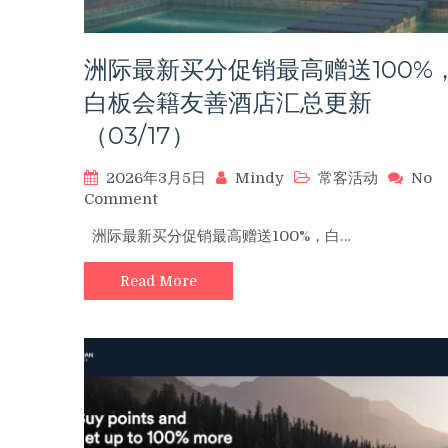
籍
友
善
洲际最新买分促销最高赠送100%
酒
店
白板会籍友善酒店汇总更新
汇
（03/17）
总
更
2026年3月5日
Mindy
常客活动
No
新
on
Comment
（04/30）
洲
洲际最新买分促销最高赠送100%，白…
际
最
Read More
新
买
分
促
销
最
高
赠