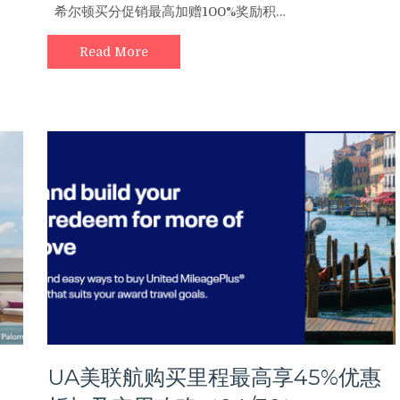
希尔顿买分促销最高加赠100%奖励积…
尔
顿
Read More
买
分
促
销
最
高
加
赠
100%
奖
励
积
分，
部
分
地
区
入
，
UA美联航购买里程最高享45%优惠
住