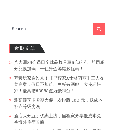
Search
Search
for:
近期文章
八大洲88会员日全球品牌月享6倍积分、航司积
分兑换加码，一住升金等诸多优惠！
万豪玩家看过来！【里程家X士林万丽】三大友
善专案：假日不加价、白板有酒廊、大使轻松
冲！最高赠88888点万豪积分！
雅高臻享卡暑期大促｜欢悦版 199 元，低成本
补齐等级房晚
酒店买分五折优惠上线，里程家分享低成本兑
换海外住宿攻略