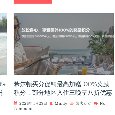
航
空
买
一
送
一
活
动
回
归，
里
程
兑
换
路
0%
希尔顿买分促销最高加赠100%奖励
径
再
分
积分，部分地区入住三晚享八折优惠
拓
展！
2026年4月23日
Mindy
常客活动
No
on
Comment
希