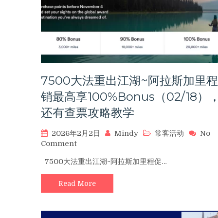
送
100%，
白
板
会
籍
友
善
7500大法重出江湖~阿拉斯加里
酒
店
销最高享100%Bonus（02/18）
汇
还有查票攻略教学
总
更
2026年2月2日
Mindy
常客活动
No
新
on
Comment
（03/17）
7500
7500大法重出江湖~阿拉斯加里程促…
大
法
Read More
重
出
江
湖